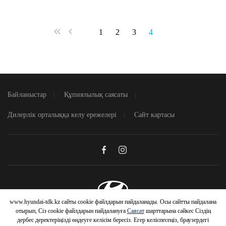
1
2
3
4
Байланыстар
Құпиялылық саясаты
Дилерлік орталыққа келу ережелері
Сайт картасы
www.hyundai-tdk.kz сайты cookie файлдарын пайдаланады. Осы сайтты пайдалана
© 2026 Hyundai Motor Company
отырып, Сіз cookie файлдарын пайдалануға
Саясат
шарттарына сәйкес Сіздің
дербес деректеріңізді өңдеуге келісім бересіз. Егер келіспесеңіз, браузердегі