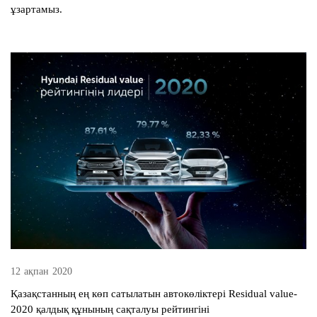
ұзартамыз.
12 ақпан 2020
Қазақстанның ең көп сатылатын автокөліктері Residual value-
2020 қалдық құнының сақталуы рейтингіні