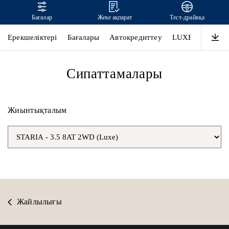
Бағалар
Жеке ақпарат
Тест-драйвқа
STARIA
Ерекшеліктері
Бағалары
Автокредиттеу
LUXE
Өнімділ
Сипаттамалары
Жиынтықталым
Жайлылығы