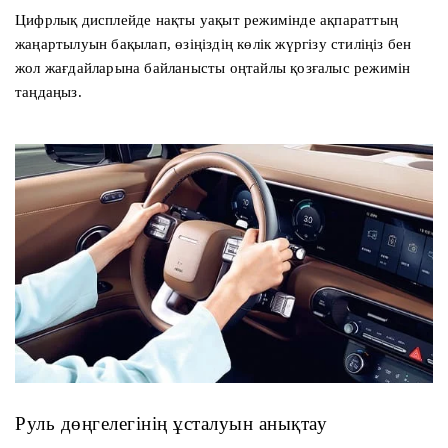
Цифрлық дисплейде нақты уақыт режимінде ақпараттың
жаңартылуын бақылап, өзіңіздің көлік жүргізу стиліңіз бен
жол жағдайларына байланысты оңтайлы қозғалыс режимін
таңдаңыз.
Руль дөңгелегінің ұсталуын анықтау