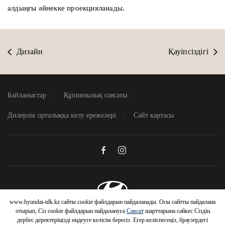
алдыңғы әйнекке проекцияланады.
Дизайн
Қауіпсіздігі
Байланыстар
Құпиялылық саясаты
Дилерлік орталыққа келу ережелері
Сайт картасы
www.hyundai-tdk.kz сайты cookie файлдарын пайдаланады. Осы сайтты пайдалана
© 2026 Hyundai Motor Company
отырып, Сіз cookie файлдарын пайдалануға
Саясат
шарттарына сәйкес Сіздің
дербес деректеріңізді өңдеуге келісім бересіз. Егер келіспесеңіз, браузердегі