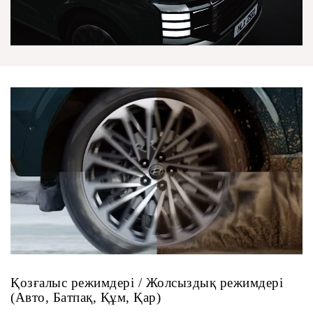
Қозғалыс режимдері / Жолсыздық режимдері
(Авто, Батпақ, Құм, Қар)