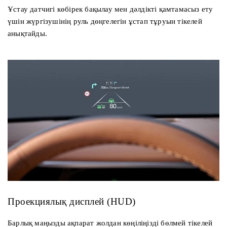
Ұстау датчигі көбірек бақылау мен дәлдікті қамтамасыз ету
үшін жүргізушінің руль дөңгелегін ұстап тұруын тікелей
анықтайды.
Проекциялық дисплей (HUD)
Барлық маңызды ақпарат жолдан көңіліңізді бөлмей тікелей