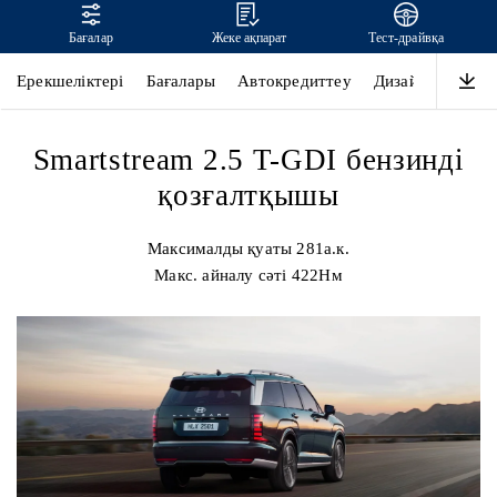
Бағалар
Жеке ақпарат
Тест-драйвқа
Жаңа PALISADE
Ерекшеліктері
Бағалары
Автокредиттеу
Дизайн
Өнімді
Smartstream 2.5 T-GDI бензинді
қозғалтқышы
Максималды қуаты 281а.к.
Макс. айналу сәті 422Нм