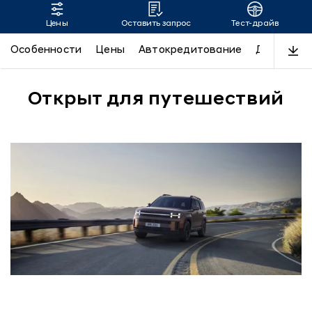
Цены
Оставить запрос
Тест-драйв
SANTA FE
Особенности
Цены
Автокредитование
Дизайн
Открыт для путешествий