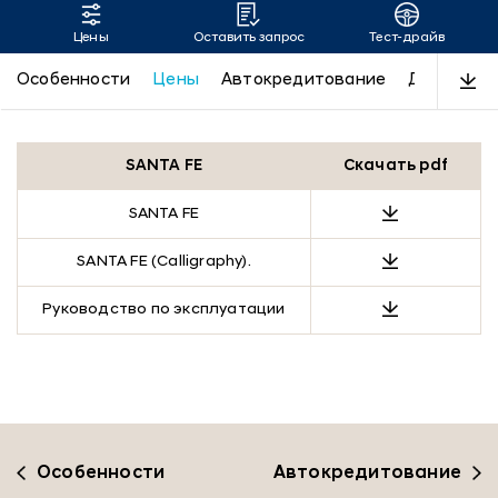
Цены
Оставить запрос
Тест-драйв
SANTA FE
Особенности
Цены
Автокредитование
Дизайн
SANTA FE
Скачать pdf
SANTA FE
SANTA FE (Calligraphy).
Руководство по эксплуатации
Особенности
Автокредитование