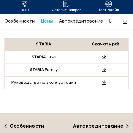
Цены
Оставить запрос
Тест-драйв
STARIA
Особенности
Цены
Автокредитование
LUXE
Пр
STARIA
Скачать pdf
STARIA Luxe
STARIA Family
Руководство по эксплуатации
Особенности
Автокредитование